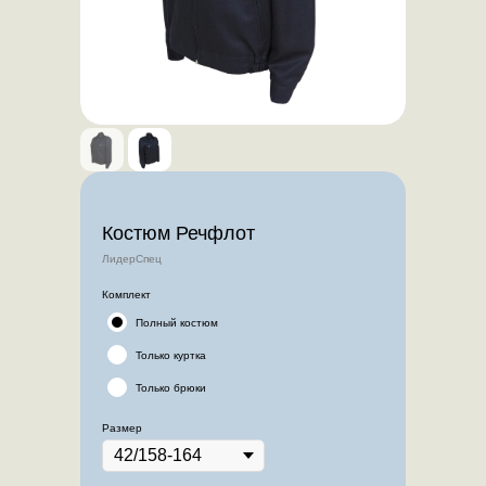
Костюм Речфлот
ЛидерСпец
Комплект
Полный костюм
Только куртка
Только брюки
Размер