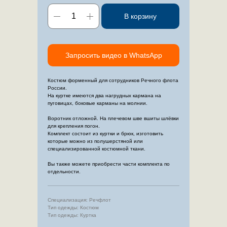
В корзину
Запросить видео в WhatsApp
Костюм форменный для сотрудников Речного флота
России.
На куртке имеются два нагрудных кармана на
пуговицах, боковые карманы на молнии.
Воротник отложной. На плечевом шве вшиты шлёвки
для крепления погон.
Комплект состоит из куртки и брюк, изготовить
которые можно из полушерстяной или
специализированной костюмной ткани.
Вы также можете приобрести части комплекта по
отдельности.
Специализация: Речфлот
Тип одежды: Костюм
Тип одежды: Куртка