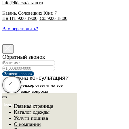
info@lidersp-kazan.ru
Казань, Соловецких Юнг, 7
Пн-Пт: 9:00-19:00, Сб: 9:00-18:00
Вам перезвонить?
Обратный звонок
Заказать звонок
Нужна консультация?
Наш менеджер ответит на все
ваши вопросы
Перезвоним за 5 минут
Главная страница
Каталог одежды
Услуги пошива
О компании