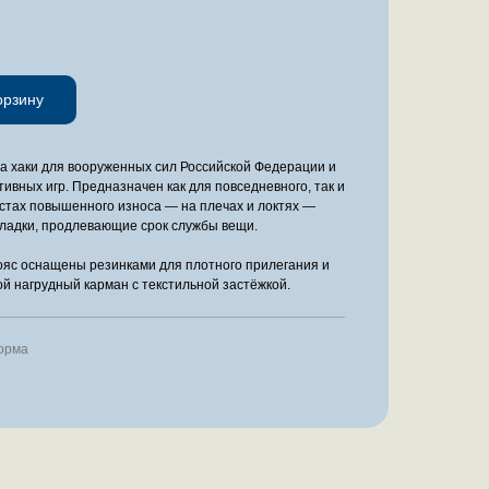
орзину
а хаки для вооруженных сил Российской Федерации и
тивных игр. Предназначен как для повседневного, так и
стах повышенного износа — на плечах и локтях —
адки, продлевающие срок службы вещи.
ояс оснащены резинками для плотного прилегания и
й нагрудный карман с текстильной застёжкой.
орма