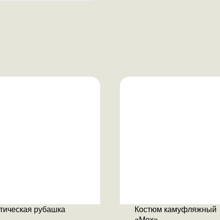
тическая рубашка
Костюм камуфляжный
«Мох»