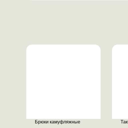
Брюки камуфляжные
Так